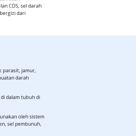
an CDS, sel darah 
rgizi dari 
parasit, jamur, 
muatan darah 
 di dalam tubuh di 
nakan oleh sistem 
n, sel pembunuh, 