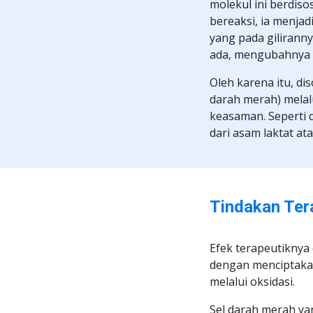
molekul ini berdiso
bereaksi, ia menjad
yang pada gilirann
ada, mengubahnya m
Oleh karena itu, dis
darah merah) melalu
keasaman. Seperti 
dari asam laktat a
Tindakan Tera
Efek terapeutiknya
dengan menciptakan
melalui oksidasi.
Sel darah merah ya