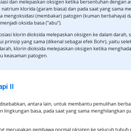
siasi dan melepaskan oksigen ketika bersentuhan dengan asa
i natrium klorida (garam biasa) dan pada saat yang sama me
ya mengoksidasi (membakar) patogen (kuman berbahaya) da
enjadi oksida basa ("abu").
osiasi klorin dioksida melepaskan oksigen ke dalam darah, sep
i prinsip yang sama (dikenal sebagai efek Bohr), yaitu selek
darah, klorin dioksida melepaskan oksigen ketika menghada
tau keasaman patogen.
pi II
 disebabkan, antara lain, untuk membantu pemulihan berbaga
 lingkungan basa, pada saat yang sama menghilangkan pat
ng merupakan pembawa normal oksigen ke seluruh tubuh da