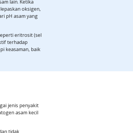
m lain. Ketika 
lepaskan oksigen, 
ri pH asam yang 
erti eritrosit (sel 
tif terhadap 
pi keasaman, baik 
i jenis penyakit 
ogen asam kecil 
n tidak 