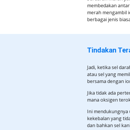
membedakan antara k
merah mengambil ion
berbagai jenis bia
Tindakan Tera
Jadi, ketika sel da
atau sel yang memil
bersama dengan ion
Jika tidak ada perte
mana oksigen terok
Ini mendukungnya u
kekebalan yang tid
dan bahkan sel kan