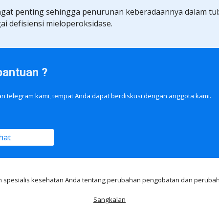
ngat penting sehingga penurunan keberadaannya dalam tub
i defisiensi mieloperoksidase.
bantuan ?
ran telegram kami, tempat Anda dapat berdiskusi dengan anggota kami.
hat
n spesialis kesehatan Anda tentang perubahan pengobatan dan perubah
Sangkalan