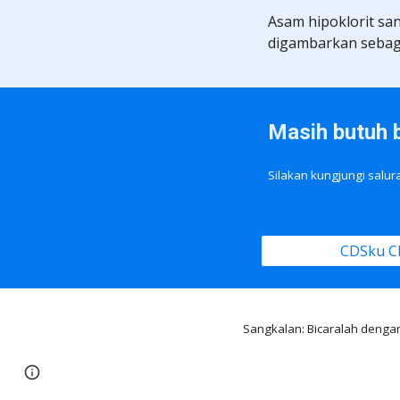
Asam hipoklorit sa
digambarkan sebaga
Masih butuh 
Silakan kungjungi salu
CDSku C
Sangkalan: Bicaralah denga
Page
Google Sites
Report abuse
updated