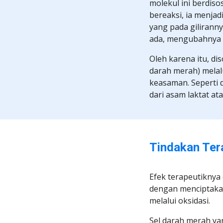
molekul ini berdiso
bereaksi, ia menjad
yang pada gilirann
ada, mengubahnya m
Oleh karena itu, dis
darah merah) melalu
keasaman. Seperti 
dari asam laktat a
Tindakan Tera
Efek terapeutiknya
dengan menciptakan
melalui oksidasi.
Sel darah merah ya