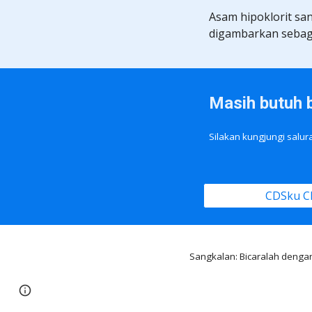
Asam hipoklorit sa
digambarkan sebaga
Masih butuh 
Silakan kungjungi salu
CDSku C
Sangkalan: Bicaralah denga
Page
Google Sites
Report abuse
updated