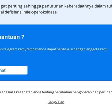
ngat penting sehingga penurunan keberadaannya dalam tub
i defisiensi mieloperoksidase.
bantuan ?
ran telegram kami, tempat Anda dapat berdiskusi dengan anggota kami.
hat
n spesialis kesehatan Anda tentang perubahan pengobatan dan perubah
Sangkalan