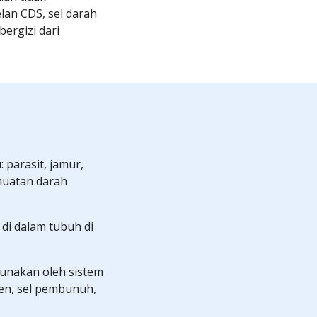
an CDS, sel darah 
rgizi dari 
parasit, jamur, 
muatan darah 
 di dalam tubuh di 
nakan oleh sistem 
n, sel pembunuh, 