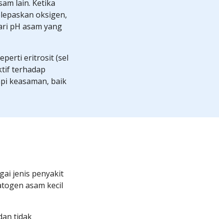
m lain. Ketika 
lepaskan oksigen, 
ri pH asam yang 
erti eritrosit (sel 
tif terhadap 
pi keasaman, baik 
i jenis penyakit 
ogen asam kecil 
n tidak 