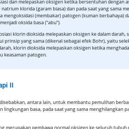
siasi dan melepaskan oksigen ketika bersentuhan dengan asa
i natrium klorida (garam biasa) dan pada saat yang sama me
ya mengoksidasi (membakar) patogen (kuman berbahaya) da
enjadi oksida basa ("abu").
osiasi klorin dioksida melepaskan oksigen ke dalam darah, sep
i prinsip yang sama (dikenal sebagai efek Bohr), yaitu selek
darah, klorin dioksida melepaskan oksigen ketika menghada
tau keasaman patogen.
pi II
 disebabkan, antara lain, untuk membantu pemulihan berbaga
 lingkungan basa, pada saat yang sama menghilangkan pat
ng merupakan pembawa normal oksigen ke seluruh tubuh da