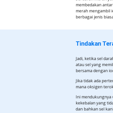
membedakan antara k
merah mengambil ion
berbagai jenis bia
Tindakan Tera
Jadi, ketika sel da
atau sel yang memil
bersama dengan ion
Jika tidak ada perte
mana oksigen terok
Ini mendukungnya u
kekebalan yang tid
dan bahkan sel kan